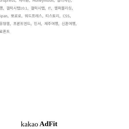
ordpress,
사이판,
Honeymoon,
웹디자인,
행,
갤럭시탭10.1,
갤럭시탭,
IT,
웹퍼블리싱,
ipan,
뽀로로,
워드프레스,
티스토리,
CSS,
응형웹,
프론트엔드,
민서,
제주여행,
신혼여행,
료폰트,