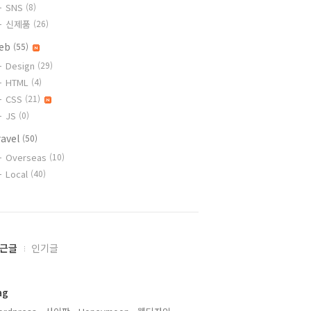
SNS
(8)
신제품
(26)
eb
(55)
Design
(29)
HTML
(4)
CSS
(21)
JS
(0)
ravel
(50)
Overseas
(10)
Local
(40)
근글
인기글
ag