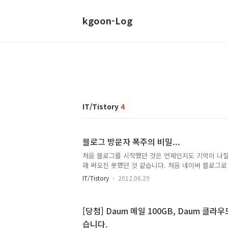
kgoon-Log
IT/Tistory
4
블로그 방문자 폭주의 비밀...
처음 블로그를 시작했던 것은 언제인지도 기억이 나질
래 써오진 못했던 것 같습니다. 처음 네이버 블로그
설치해서 사용하다, 태터툴즈도 설치했다가 그 다음에
IT/Tistory
2012.06.29
서 써보다가 다시 워드프레스로 사용하다 몇 번을 새
흐르며 많은 툴을 써보다 작년 초 정도부터 티스토리
다. 그러면서 약 1년 조금 넘는 기간 하루 약 150~
[당첨] Daum 메일 100GB, Daum 클라
꾸준히 방문해 주셔서 1년만에 방문자 57,000회를
습니다.
오고 있는 블로그 중에 하나였던거 같습니다. 개인적