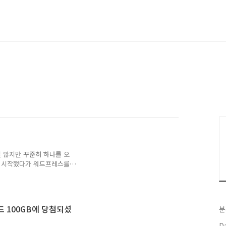
 않지만 꾸준히 하나를 오
로 시작했다가 워드프레스를
 또 XE의 텍스타일을 깔아
로 시작하고 몇 년의 기간이
를 사용하고 있는 것 같습니
200명의 방문자들이 그래도
우드 100GB에 당첨되셨
분
 넘기며 그래도 꾸준히 사용해
인 일상적인 이야기를 올리
Da