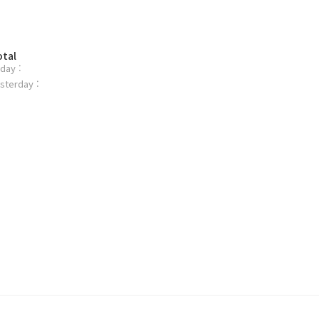
otal
day :
sterday :