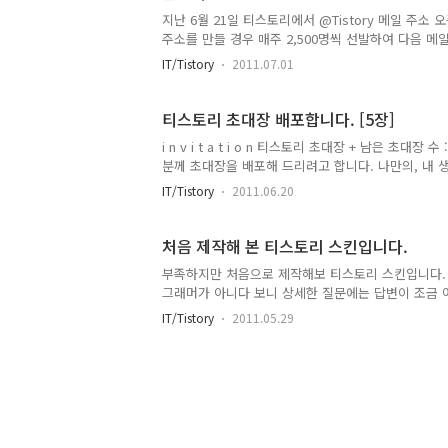
고 있지만 많은 분들이 방문해서 가끔이나마 댓글도 
지난 6월 21일 티스토리에서 @Tistory 메일 주소
시면 참으로..
주소를 만들 경우 매주 2,500명씩 선발하여 다음 
을 100G로 업그레이드 해주는 이벤트가 있었습니다.
IT/Tistory
2011.07.01
간.. 티스토리 메일을 신청했지요... 그리고 어제 저
니다. 결과는 당첨..!! 야호 신난다... 오늘 아침 메
는거 아니겠어요... 메일 발송 시간은 어제지만 어제
티스토리 초대장 배포합니다. [5장]
에... 이렇게 해서 다음 메일과 다음 클라우드 각각 10
i n v i t a t i o n 티스토리 초대장 + 남은 
로 증설되었습니다. 우선 다음과 티스토리에 감사드리
분께 초대장을 배포해 드리려고 합니다. 나만의, 내 
그래도 다음 클라우드가 처음 30G 때 부터 사용하다 보
토리로 시작해보세요! 티스토리 블로그는 초대에 의해서
IT/Tistory
2011.06.20
를 남겨주시면 초대장을 보내드립니다. 남겨주실 때에
설하시지 않으신 분들은 초대장을 회수할 수도 있으니 바
로그를 사용해보셨던 분 2. 이메일 주소가 정상적인 분
처음 제작해 본 티스토리 스킨입니다.
들께 드리지 않아요! ..
부족하지만 처음으로 제작해보 티스토리 스킨입니다. 
그래머가 아니다 보니 상세한 질문에는 답변이 조금 
분이 있으시면 댓글 남겨주세요~~ ^^;
IT/Tistory
2011.05.29