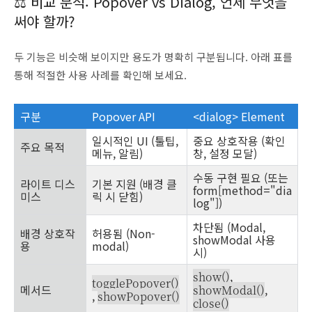
⚖️ 비교 분석: Popover vs Dialog, 언제 무엇을
써야 할까?
두 기능은 비슷해 보이지만 용도가 명확히 구분됩니다. 아래 표를
통해 적절한 사용 사례를 확인해 보세요.
구분
Popover API
<dialog> Element
일시적인 UI (툴팁,
중요 상호작용 (확인
주요 목적
메뉴, 알림)
창, 설정 모달)
수동 구현 필요 (또는
라이트 디스
기본 지원 (배경 클
form[method="dia
미스
릭 시 닫힘)
log"])
차단됨 (Modal,
배경 상호작
허용됨 (Non-
showModal 사용
용
modal)
시)
,
show()
togglePopover()
메서드
,
showModal()
,
showPopover()
close()