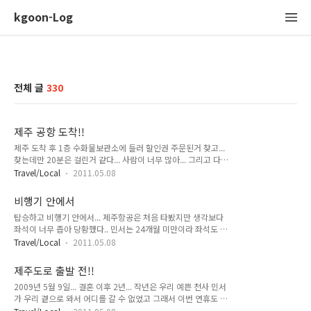
kgoon-Log
전체 글
330
제주 공항 도착!!
제주 도착 후 1층 수화물보관소에 들러 할인권 주문된거 찾고...
찾는데만 20분은 걸린거 같다... 사람이 너무 많아... 그리고 다시
주차장으로 가서 렌트카 인수하고.. 하다보니.. 제주공항 도착하
Travel/Local
2011.05.08
고 1시간이 그냥 휙 지나버렸다... 렌트카 찾으러 가기 전 공항을
나오자 마자 제주도라는 걸 알려주는 야자수들~~ 제주도 도착을
비행기 안에서
드디어 실감하는... 확실히 제주도는 따뜻해!!..
탑승하고 비행기 안에서... 제주항공은 처음 타봤지만 생각보다
좌석이 너무 좁아 당황했다.. 민서는 24개월 미만이라 좌석도 없
이 같이 안아서 가는데 좁다보니 계속 보채다가 도착 10분 전 겨
Travel/Local
2011.05.08
우 잠들었는데.. 착륙이 좀 거칠었던 기장님.. ㅋㅋ 덕분에 민서
는 바로 깨어주시고... 그렇게 55분 비행으로 처음 비행기를 경
제주도로 출발 전!!
험한 우리 민서.. 이제부터 본격적인 2박 3일의 제주도 라이프가
2009년 5월 9일... 결혼 이후 2년... 작년은 우리 예쁜 천사 민서
시작됩니다.~~
가 우리 곁으로 와서 어디를 갈 수 없었고 그래서 이번 연휴도 길
고해서~~ ㅋㅋ 김포 공항에서 탑승을 기다리며~~ 비행기 티켓