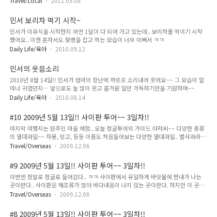
Travel/Local
2011.05.08
과 수화물 보관증~~ 민서의 이름이 찍힌 비행기 티켓... 민서야
넌 13개월만에 비행기 탄거야.. 알지~~ ㅋㅋ 원래는 12시 40분
민서 보리차 먹기 시작~
비행기였는데.. 비행기 연결문제로 인해 약간 지연이 되었당...
민서가 이유식을 시작한지 어언 1달이 다 되어 가고 있는데.. 보리차를 먹이기 시작
그동안 민서는 공항의 여기저기를 휘젓고 다니고 있다. 12시 40
했어요.. 이젠 혼자서도 젖병을 잡고 먹는 모습이 너무 이뻐서 ㅋㅋ
분부터 탑승시작... 1시 15분이 되어서야 이륙했당.. ㅠ.ㅠ 우리
가 탈 제주항공 비행기... 조금 늦게 게이트에 도착해서 탑승 준
Daily Life/육아
2010.09.12
비 중에 한 컷~~ 이렇게 우리의 결혼 2 주년 기념 여행이 시작됩
니다.. ^^*
민서의 웃음소리
2010년 8월 14일!! 민서가 엄마의 장난에 까르르 소리내어 웃어요~~ 그 모습이 얼
마나 귀엽던지… 앞으로도 늘 많이 웃고 즐거운 일만 가득하기만을 기원하며~~
Daily Life/육아
2010.08.14
#10 2009년 5월 13일!! 사이판 투어~~ 3일차!!
마지막 여행지는 원주민 마을 체험.. 오늘 정글투어의 가이드 아저씨~~ 다양한 종류
의 열대과일~~ 자몽, 망고, 등등 이름도 처음들어보는 다양한 열대과일.. 별사과라고
별모양 사과는 모양은 딱 별 모양인데 맛은 영~~ 정글투어를 다녀와서 마지막으로
Travel/Overseas
2009.12.06
쉬면서 우리가 묵었던 방을 ^^; 가운데 있는 곳의 2층 방.. 이곳이 우리가 3일을 묵었
던.. 도착하던날 새벽까지 하면 4일 밤을 지새운.. ^^; 여긴 우리가 묵었던.. “아쿠아
#9 2009년 5월 13일!! 사이판 투어~~ 3일차!!
리조트클럽” 모든 여행일정은 마무리 되었고.. 저녁 일정은 남았고.. 뭘할까하다가 가
이번엔 정말로 정글로 들어갔다.. ㅋㅋ 사이판에서 유일하게 바닷물에 짠내가 나는
라판의 쇼필센터로 가는 셔틀버스가 리조트 앞에 정차를 하기에 그냥 무작정 버스에
곳이란다.. 사이판은 해조류가 많아 바다내음이 나지 않는 곳이란다. 하지만 이 곳만
올라 쇼핑센터로 Go~ Go~ ㅋㅋ 너무 즉흥적인가.. 이건 쇼핑센터에서 구경하다가
은 바다의 짠내가 나는 곳이라고.. 여기서 질문.. 저 위에 있는 하얀 곳이 무엇일까요?
리조트로 돌아가는 길에 사먹은 코~..
Travel/Overseas
2009.12.06
. . . . . . . . . . 화장실!! 깜짝 놀랐다.. ㅋㅋ 저기 왼쪽 위쪽엔 남자 얼굴.. 오른쪽엔 여자
얼굴.. 그 외에도 이 곳에는 다양한 얼굴을 한 돌들이 많이 있다. 이 돌은 마치 초가집
#8 2009년 5월 13일!! 사이판 투어~~ 3일차!!