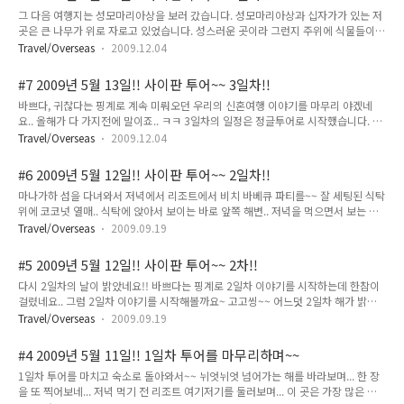
처럼 생겼다. ㅋㅋ 짓궂은 가이드땜에 야릇한 포즈도 한 컷!! #9 @fin.
그 다음 여행지는 성모마리아상을 보러 갔습니다. 성모마리아상과 십자가가 있는 저
곳은 큰 나무가 위로 자로고 있었습니다. 성스러운 곳이라 그런지 주위에 식물들이
너무 푸르고 너무나도 키들이 컸습니다. 세상에서 가장 큰 뭐라고 했는데.. 이름이 잘
Travel/Overseas
2009.12.04
생각이 안나네요.. 그리고 모든 아픈 곳을 낮게 해준다는 우물.. 소원을 빌었던 초!!
50센트씩 내고 초 하나씩 꺼내서~~ 불을 붙이고 소원을 빌었다. #8 @fin.
#7 2009년 5월 13일!! 사이판 투어~~ 3일차!!
바쁘다, 귀찮다는 핑계로 계속 미뤄오던 우리의 신혼여행 이야기를 마무리 야겠네
요.. 올해가 다 가지전에 말이죠.. ㅋㅋ 3일차의 일정은 정글투어로 시작했습니다. 길
이 험하고 구불구불하여 4륜구동 짚차로만 올라갈 수 있다는 타포차오 산 정상에 올
Travel/Overseas
2009.12.04
라갔습니다. 올라가는 길에 ATV룰 타고 올라가는 또 다른 관광객들이 있더군요.. 타
보고 싶은 충동이~~ 정상에서는 사이판의 모든 곳이 한 눈에 들어오더군요... 확실히
#6 2009년 5월 12일!! 사이판 투어~~ 2일차!!
섬이 크지는 않은 거 같은데... 아주 아름다운 곳이더군요.. 정상에서 한 컷!! 사진을
마나가하 섬을 다녀와서 저녁에서 리조트에서 비치 바베큐 파티를~~ 잘 세팅된 식탁
찍고 있다보니 아까 올라오던 ATV를 타던 관광객들도 정상을 향해 부룽부룽~~ 저 멀
위에 코코넛 열매.. 식탁에 앉아서 보이는 바로 앞쪽 해변.. 저녁을 먹으면서 보는 저
리 마나가하 섬도 보이고~~ 스노쿨링할 때의 생각이 또 나네~~ ㅋㅋ #7 @fin.
녁 노을.. 멋지더라~~ 곧 맛있게 구워질 바다가게.. 살아있는 녀석을 가져다 주더니..
Travel/Overseas
2009.09.19
옆에서 구워주더군.. 가게 밑에 있는 다양한 먹을거리들과 함께.. 시원한 칵테일도 한
잔 하면서.. ㅋㅋ 처음으로 선을 보인 것은 조개와 새우구이.. 요즘 대하철인데 대하먹
#5 2009년 5월 12일!! 사이판 투어~~ 2차!!
으러 대천 한번 가야겠네!! ㅋㅋ 두번째는 생선과 양파, 토마토, 호박 등의 야채구이
다시 2일차의 날이 밝았네요!! 바쁘다는 핑계로 2일차 이야기를 시작하는데 한참이
~~ 아까 살아서 움직이던 녀석이 반쪽으로 갈라진채 먹음직스럽게 나왔다… 속이 꽉
걸렸네요.. 그럼 2일차 이야기를 시작해볼까요~ 고고씽~~ 어느덧 2일차 해가 밝아
들어차있네!! ^^* 그리고 다음은 게와 옥수수 구이 그 다음은 누룽지.. 아니 밥이다..
오고 있네요… 2일차 여행지는 사이판의 진주.. 안가보면 후회한다는 그 곳... 마나가
하트모양으로 이뿌게 뭉친 주먹..
Travel/Overseas
2009.09.19
하 섬!! 섬에 들어가는 배 안에서 찰칵!! 한 10분 정도 배를 타고 들어갔나? 마나가하
섬의 선착장이 눈 앞에 들어오더군요.. 바닷물 색깔 이쁘고~~ 선착장에 내려 옆을 봤
#4 2009년 5월 11일!! 1일차 투어를 마무리하며~~
더니, 너무 맑고 투명한 물 속에 물고기들이 노니는 것이 보이더군요.. 상어도 있더라
1일차 투어를 마치고 숙소로 돌아와서~~ 뉘엇뉘엇 넘어가는 해를 바라보며... 한 장
구요.. 큰거 말구 아기 상어.. ㅋㅋ 마나가하 섬에서는 스노클링을 했답니다. 물이 너
을 또 찍어보네... 저녁 먹기 전 리조트 여기저기를 둘러보며... 이 곳은 가장 많은 식
무 깨끗해서 얼굴을 바닷물에 담그면 알록달록 물고기들이 헤엄치는 모습들이 많이