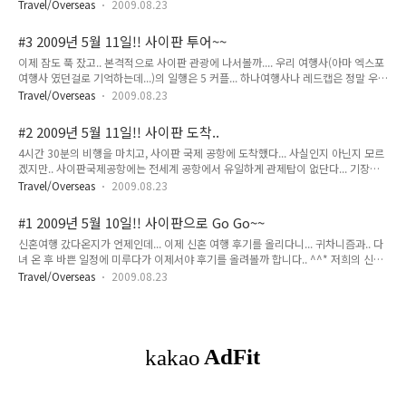
사를 했던 코스타 레스토랑 옆 꽃길... 리조트 앞쪽에 있는 바닷가의 백사장을 걸으며
보이더군요... 수중 카메라를 사서 찍..
Travel/Overseas
2009.08.23
~~ 가든뷰 룸의 앞쪽에 있는 꽃밭과 예쁜 펌프가 하나~~ 리조트 내에 많은 시설들이
있더군... 수영장과 샤워실 중간에 있는 식물원이라고 하긴 좀 그렇고... 연못이라고
#3 2009년 5월 11일!! 사이판 투어~~
해야하나... ^^* 저녁은 리조트 내 라라이나 레스토랑에서 캔들 디너를 즐기다~~
이제 잠도 푹 잤고.. 본격적으로 사이판 관광에 나서볼까.... 우리 여행사(아마 엑스포
^^* 에피타이져~~ 간단한 마늘빵과 하나 더 있었는데 뭐였는지 에고... ^^* 메인 요
여행사 였던걸로 기억하는데...)의 일행은 5 커플... 하나여행사나 레드캡은 정말 우루
리!! 칵테일 한 잔!! 마지막 디저트~~ 애플파이랑 아이스크림!! 우리 룸 아래 나무에
루 몰려다니더군.... 우선 처음 간 곳은... 만세절벽... 2차 대전의 흔적이 곳곳에 남아
걸려있는 그물침대에 ..
Travel/Overseas
2009.08.23
있는 사이판... 사이판이 지금은 미국령이지만 이 곳도 언제나 다른 나라의 지배 속에
서 힘겹게 살아온... 원주민들.... 이 곳 사람들은 예전 포루투칼(?)이 지배했던 때가
#2 2009년 5월 11일!! 사이판 도착..
가장 좋았다고 한다는데... 뭐 이것도 가이드 설명... 누가 지배를 하던 지배를 받는 사
4시간 30분의 비행을 마치고, 사이판 국제 공항에 도착했다... 사실인지 아닌지 모르
람은 그게 그거라는 말도 참 안타까운.... 하지만 이 곳 만세절벽은 너무나 아름답고
겠지만.. 사이판국제공항에는 전세계 공항에서 유일하게 관제탑이 없단다... 기장이
경이로왔다... 저 손짓은사이판 전통 원주민의 인사말과 함게하는 손짓이란다... '하파
알아서 판단해서 뜨고 내린다는데... (가이드 말에 의하면...) 과연 저 소릴 믿어도 좋
다이!!..
Travel/Overseas
2009.08.23
은지는 아직도 잘 모르겠다... ㅡㅡㅋ 먼저 입국 수속을 마치고 공항을 나오니 여러 여
행가에서 가이드들이 나와 있었다... 줄을 잘못선 덕에 우리 비행기에서 우리가 가장
#1 2009년 5월 10일!! 사이판으로 Go Go~~
늦게 수속을 하고 나와서 다른 사람들을 기다리게하는... 에고.. 죄송합니다... 우리가
신혼여행 갔다온지가 언제인데... 이제 신혼 여행 후기를 올리다니... 귀차니즘과.. 다
수속을 마칠때쯤 또 한 대의 비행기가 사이판 공항에 도착했다... 일본인들이 타고 온
녀 온 후 바쁜 일정에 미루다가 이제서야 후기를 올려볼까 합니다.. ^^* 저희의 신혼
비행기가~~ 일단 우리나라 시간으로 새벽 1시... 사이판 시간으로 새벽 2시니... 숙소
여행 이야기 한번 들어 보실라우~~ 자! 그럼 사이판으로 Go~~ 2009년 5월 10일
로 향해 좀 더 자야..
Travel/Overseas
2009.08.23
저녁 8시 비행기에 몸을 실었다... 면세점에 들러 디지털 카메라용 배터리와 메모리
카드로 추가로 구매하고.. 함께 입을 커플룩도 사고... 비행기 타기 직전 우리가 탑승
할 49번 Gate.. 아시아나 항공을 이용하여 우린 사이판으로 갑니다. 아래에 창문 밖
으로 보이는 서울의 야경... (반사가 좀 심하지만.. ^^) 모든 것이 아주 작아 보인다...
아름다워~~ 이륙하고 얼마나 지났을까? 한시간 정도 지났을까... 기내식이 나왔다...
배도 고프..