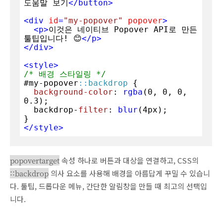
도움말 보기
</
button
>
<
div
id
=
"my-popover"
popover
>
<
p
>
이것은 네이티브 Popover API로 만든 
툴팁입니다! 😊
</
p
>
</
div
>
<
style
>
/* 배경 스타일링 */
#my-popover
::backdrop
 {

background-color
: 
rgba
(
0
, 
0
, 
0
, 
0.3
);

  backdrop-
filter
: 
blur
(
4px
);

</
style
>
popovertarget
속성 하나로 버튼과 대상을 연결하고, CSS의
::backdrop
의사 요소를 사용해 배경을 아름답게 꾸밀 수 있습니
다. 툴팁, 드롭다운 메뉴, 간단한 알림창을 만들 때 최고의 선택입
니다.