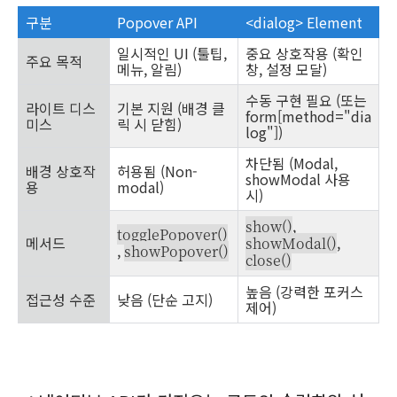
구분
Popover API
<dialog> Element
일시적인 UI (툴팁,
중요 상호작용 (확인
주요 목적
메뉴, 알림)
창, 설정 모달)
수동 구현 필요 (또는
라이트 디스
기본 지원 (배경 클
form[method="dia
미스
릭 시 닫힘)
log"])
차단됨 (Modal,
배경 상호작
허용됨 (Non-
showModal 사용
용
modal)
시)
,
show()
togglePopover()
메서드
,
showModal()
,
showPopover()
close()
높음 (강력한 포커스
접근성 수준
낮음 (단순 고지)
제어)