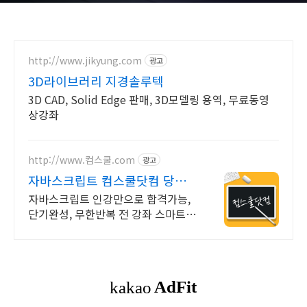
http://www.jikyung.com
광고
3D라이브러리 지경솔루텍
3D CAD, Solid Edge 판매, 3D모델링 용역, 무료동영
상강좌
http://www.컴스쿨.com
광고
자바스크립트 컴스쿨닷컴 당일
신청&결제시 기프티콘!
자바스크립트 인강만으로 합격가능,
단기완성, 무한반복 전 강좌 스마트폰
학습가능