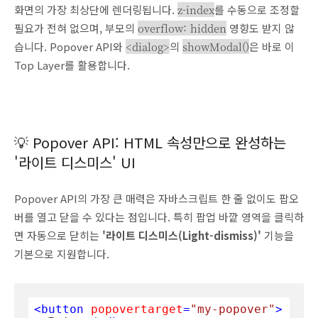
화면의 가장 최상단에 렌더링됩니다.
z-index
를 수동으로 조정할
필요가 전혀 없으며, 부모의
overflow: hidden
영향도 받지 않
습니다. Popover API와
<dialog>
의
showModal()
은 바로 이
Top Layer를 활용합니다.
💡 Popover API: HTML 속성만으로 완성하는
'라이트 디스미스' UI
Popover API의 가장 큰 매력은 자바스크립트 한 줄 없이도 팝오
버를 열고 닫을 수 있다는 점입니다. 특히 팝업 바깥 영역을 클릭하
면 자동으로 닫히는
'라이트 디스미스(Light-dismiss)'
기능을
기본으로 지원합니다.
<
button
popovertarget
=
"my-popover"
>