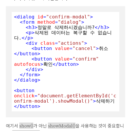
<
dialog
id
=
"confirm-modal"
>
<
form
method
=
"dialog"
>
<
h3
>
정말로 삭제하시겠습니까?
</
h3
>
<
p
>
삭제된 데이터는 복구할 수 없습니
다.
</
p
>
<
div
class
=
"actions"
>
<
button
value
=
"cancel"
>
취소
</
button
>
<
button
value
=
"confirm"
autofocus
>
확인
</
button
>
</
div
>
</
form
>
</
dialog
>
<
button
onclick
=
"document.getElementById('c
onfirm-modal').showModal()"
>
삭제하기
</
button
>
여기서
show()
가 아닌
showModal()
을 사용하는 것이 중요합니