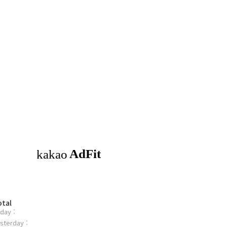
otal
day :
sterday :