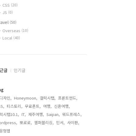
CSS
(20)
JS
(0)
ravel
(50)
Overseas
(10)
Local
(40)
근글
인기글
ag
디자인,
Honeymoon,
갤럭시탭,
프론트엔드,
S,
티스토리,
무료폰트,
여행,
신혼여행,
럭시탭10.1,
IT,
제주여행,
Saipan,
워드프레스,
ordpress,
뽀로로,
웹퍼블리싱,
민서,
사이판,
응형웹,