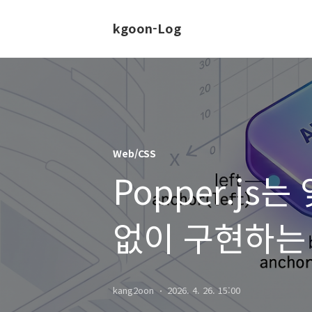
kgoon-Log
Web/CSS
Popper.js
없이 구현하는 초
Positioning 
kang2oon
2026. 4. 26. 15:00