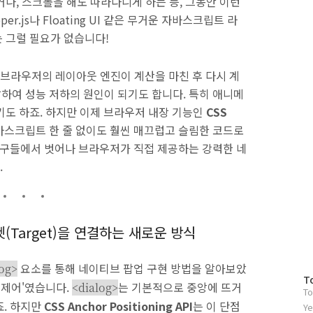
나, 스크롤을 해도 따라다니게 하는 등, 그동안 이런
pper.js나 Floating UI 같은 무거운 자바스크립트 라
 그럴 필요가 없습니다!
브라우저의 레이아웃 엔진이 계산을 마친 후 다시 계
유발하여 성능 저하의 원인이 되기도 합니다. 특히 애니메
기도 하죠. 하지만 이제 브라우저 내장 기능인
CSS
바스크립트 한 줄 없이도 훨씬 매끄럽고 슬림한 코드로
 도구들에서 벗어나 브라우저가 직접 제공하는 강력한 네
.
타겟(Target)을 연결하는 새로운 방식
요소를 통해 네이티브 팝업 구현 방법을 알아보았
log>
방
T
 제어'였습니다.
는 기본적으로 중앙에 뜨거
<dialog>
To
문
죠. 하지만
CSS Anchor Positioning API
는 이 단점
자
Ye