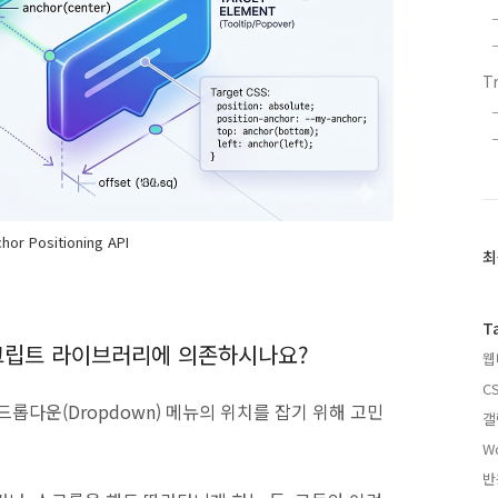
T
hor Positioning API
최
최
근
글
과
T
인
스크립트 라이브러리에 의존하시나요?
웹
기
글
CS
 드롭다운(Dropdown) 메뉴의 위치를 잡기 위해 고민
갤
W
반