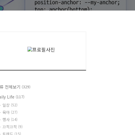
류 전체보기
(329)
ily Life
(117)
일상
(52)
육아
(27)
행사
(14)
끄적끄적
(9)
트렌드
(15)