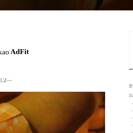
고고~~
분
Da