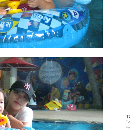
방
T
To
문
자
Ye