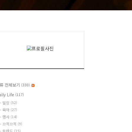
류 전체보기
(330)
ily Life
(117)
일상
(52)
육아
(27)
행사
(14)
끄적끄적
(9)
트렌드
(15)