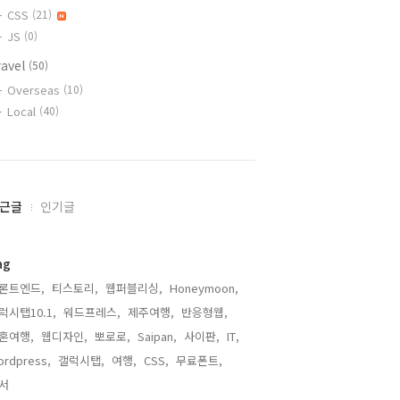
CSS
(21)
JS
(0)
ravel
(50)
Overseas
(10)
Local
(40)
근글
인기글
ag
론트엔드,
티스토리,
웹퍼블리싱,
Honeymoon,
럭시탭10.1,
워드프레스,
제주여행,
반응형웹,
혼여행,
웹디자인,
뽀로로,
Saipan,
사이판,
IT,
ordpress,
갤럭시탭,
여행,
CSS,
무료폰트,
서,