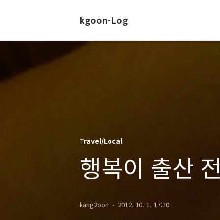
kgoon-Log
Travel/Local
행복이 출산 전
kang2oon
2012. 10. 1. 17:30