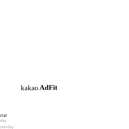
otal
day :
sterday :