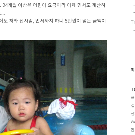
 24개월 이상은 어린이 요금이라 이제 민서도 계산하
..
어도 저와 집사람, 민서까지 하니 5만원이 넘는 금액이
T
최
최
근
글
과
T
인
프
기
글
갤
신
W
민