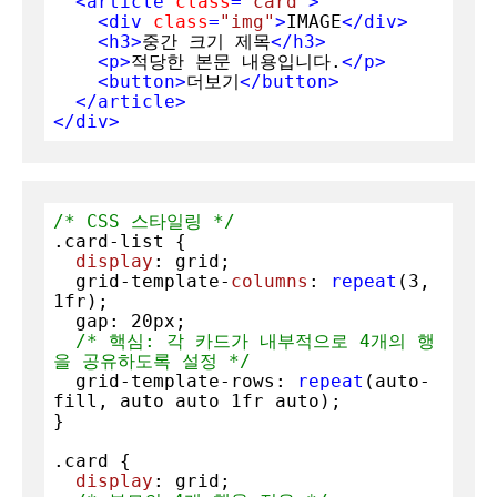
<
article
class
=
"card"
>
<
div
class
=
"img"
>
IMAGE
</
div
>
<
h3
>
중간 크기 제목
</
h3
>
<
p
>
적당한 본문 내용입니다.
</
p
>
<
button
>
더보기
</
button
>
</
article
>
</
div
>
/* CSS 스타일링 */
.card-list
 {

display
: grid;

  grid-template-
columns
: 
repeat
(
3
, 
1
fr);

  gap: 
20px
;

/* 핵심: 각 카드가 내부적으로 4개의 행
을 공유하도록 설정 */
  grid-template-rows: 
repeat
(auto-
fill, auto auto 
1
fr auto);

}

.card
 {

display
: grid;
