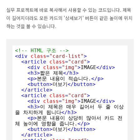
실무 프로젝트에 바로 복사해서 사용할 수 있는 코드입니다. 제목
이 길어지더라도 모든 카드의 '상세보기' 버튼이 같은 높이에 위치
하는 것을 볼 수 있습니다.
<!-- HTML 구조 -->
<
div
class
=
"card-list"
>
<
article
class
=
"card"
>
<
div
class
=
"img"
>
IMAGE
</
div
>
<
h3
>
짧은 제목
</
h3
>
<
p
>
본문 내용이 적습니다.
</
p
>
<
button
>
더보기
</
button
>
</
article
>
<
article
class
=
"card"
>
<
div
class
=
"img"
>
IMAGE
</
div
>
<
h3
>
이 제목은 매우 길어서 두 줄 이상
을 차지하게 됩니다
</
h3
>
<
p
>
본문 내용이 상당히 많아서 카드 전
체 높이에 영향을 줍니다.
</
p
>
<
button
>
더보기
</
button
>
</
article
>