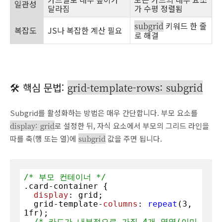
일관성
달라짐
가 수평 정렬됨
키워드 한 줄
subgrid
복잡도
JS나 복잡한 계산 필요
로 해결
🛠️ 핵심 문법:
grid-template-rows: subgrid
Subgrid를 활성화하는 방법은 매우 간단합니다. 부모 요소를
display: grid
로 설정한 뒤, 자식 요소에서 부모의 그리드 라인을
따를 축(행 또는 열)에
subgrid
값을 주면 됩니다.
/* 부모 컨테이너 */
.card-container
 {

display
: grid;

  grid-template-
columns
: 
repeat
(
3
, 
1
fr);

/* 카드가 내부적으로 가질 4개 영역(이미