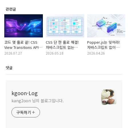
관련글
코드 몇 줄로 끝! CSS
CSS 단 한 줄로 해결!
Popper.js는 잊어라!
View Transitions API로
자바스크립트 없는
자바스크립트 없이
부드러운 블로그 만들기
완벽한 카드 레이아웃
구현하는 초고속 CSS
2026.07.27
2026.05.18
2026.04.26
Subgrid 가이드
Anchor Positioning
API
댓글
kgoon-Log
kang2oon 님의 블로그입니다.
구독하기